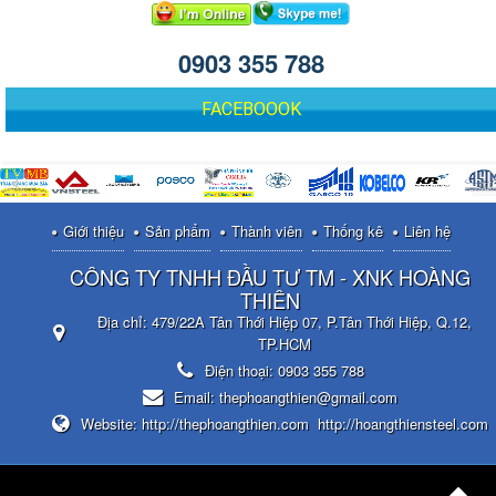
0903 355 788
FACEBOOOK
Giới thiệu
Sản phẩm
Thành viên
Thống kê
Liên hệ
CÔNG TY TNHH ĐẦU TƯ TM - XNK HOÀNG
THIÊN
Địa chỉ:
479/22A Tân Thới Hiệp 07, P.Tân Thới Hiệp, Q.12,
TP.HCM
Điện thoại:
0903 355 788
Email:
thephoangthien@gmail.com
Website:
http://thephoangthien.com
http://hoangthiensteel.com