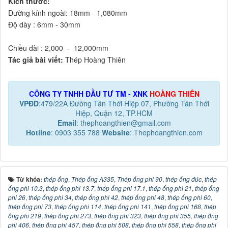
Kích thước:
Đường kính ngoài: 18mm - 1,080mm
Độ dày : 6mm - 30mm
Chiều dài : 2,000 - 12,000mm
Tác giả bài viết:
Thép Hoàng Thiên
CÔNG TY TNHH ĐẦU TƯ TM - XNK
HOÀNG THIÊN
VPĐD
:479/22A Đường Tân Thới Hiệp 07, Phường Tân Thới
Hiệp, Quận 12, TP.HCM
Email
: thephoangthien@gmail.com
Hotline
: 0903 355 788
Website
: Thephoangthien.com
Từ khóa:
thép ống
,
Thép ống A335
,
Thép ống phi 90
,
thép ống đúc
,
thép
ống phi 10.3
,
thép ống phi 13.7
,
thép ống phi 17.1
,
thép ống phi 21
,
thép ống
phi 26
,
thép ống phi 34
,
thép ống phi 42
,
thép ống phi 48
,
thép ống phi 60
,
thép ống phi 73
,
thép ống phi 114
,
thép ống phi 141
,
thép ống phi 168
,
thép
ống phi 219
,
thép ống phi 273
,
thép ống phi 323
,
thép ống phi 355
,
thép ống
phi 406
,
thép ống phi 457
,
thép ống phi 508
,
thép ống phi 558
,
thép ống phi