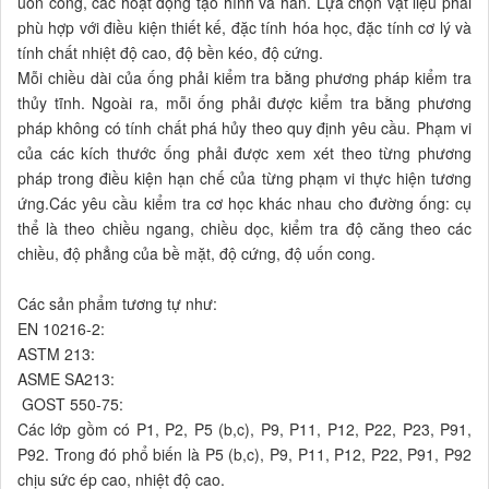
uốn cong, các hoạt động tạo hình và hàn. Lựa chọn vật liệu phải
phù hợp với điều kiện thiết kế, đặc tính hóa học, đặc tính cơ lý và
tính chất nhiệt độ cao, độ bền kéo, độ cứng.
Mỗi chiều dài của ống phải kiểm tra bằng phương pháp kiểm tra
thủy tĩnh. Ngoài ra, mỗi ống phải được kiểm tra bằng phương
pháp không có tính chất phá hủy theo quy định yêu cầu. Phạm vi
của các kích thước ống phải được xem xét theo từng phương
pháp trong điều kiện hạn chế của từng phạm vi thực hiện tương
ứng.Các yêu cầu kiểm tra cơ học khác nhau cho đường ống: cụ
thể là theo chiều ngang, chiều dọc, kiểm tra độ căng theo các
chiều, độ phẳng của bề mặt, độ cứng, độ uốn cong.
Các sản phẩm tương tự như:
EN 10216-2:
ASTM 213:
ASME SA213:
GOST 550-75:
Các lớp gồm có P1, P2, P5 (b,c), P9, P11, P12, P22, P23, P91,
P92. Trong đó phổ biến là P5 (b,c), P9, P11, P12, P22, P91, P92
chịu sức ép cao, nhiệt độ cao.