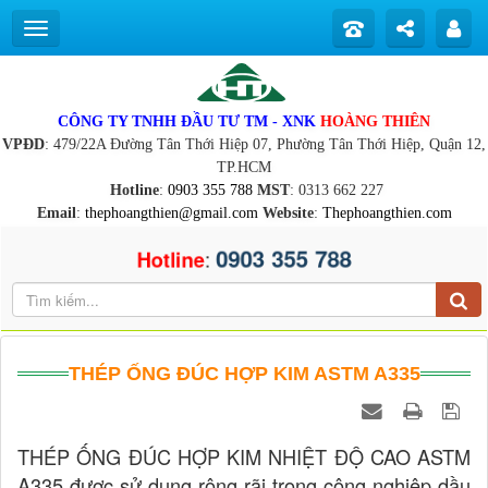
CÔNG TY TNHH ĐẦU TƯ TM - XNK
HOÀNG THIÊN
VPĐD
: 479/22A Đường Tân Thới Hiệp 07, Phường Tân Thới Hiệp, Quận 12,
TP.HCM
Hotline
:
0903 355 788
MST
: 0313 662 227
Email
:
thephoangthien@gmail.com
Website
:
Thephoangthien.com
0903 355 788
:
Hotline
THÉP ỐNG ĐÚC HỢP KIM ASTM A335
THÉP ỐNG ĐÚC HỢP KIM NHIỆT ĐỘ CAO ASTM
A335 được sử dụng rộng rãi trong công nghiệp dầu