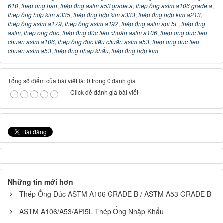
610
,
thep ong han
,
thép ống astm a53 grade.a
,
thép ống astm a106 grade.a
,
thép ống hợp kim a335
,
thép ống hợp kim a333
,
thép ống hợp kim a213
,
thép ống astm a179
,
thép ống astm a192
,
thép ống astm api 5L
,
thép ống
astm
,
thep ong duc
,
thép ống đúc tiêu chuẩn astm a106
,
thep ong duc tieu
chuan astm a106
,
thép ống đúc tiêu chuẩn astm a53
,
thep ong duc tieu
chuan astm a53
,
thép ống nhập khẩu
,
thép ống hợp kim
Tổng số điểm của bài viết là: 0 trong 0 đánh giá
Click để đánh giá bài viết
Những tin mới hơn
Thép Ống Đúc ASTM A106 GRADE B / ASTM A53 GRADE B
ASTM A106/A53/API5L Thép Ống Nhập Khẩu