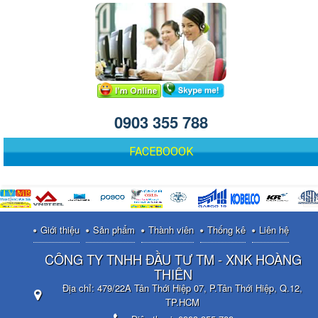
0903 355 788
FACEBOOOK
Giới thiệu
Sản phẩm
Thành viên
Thống kê
Liên hệ
CÔNG TY TNHH ĐẦU TƯ TM - XNK HOÀNG
THIÊN
Địa chỉ:
479/22A Tân Thới Hiệp 07, P.Tân Thới Hiệp, Q.12,
TP.HCM