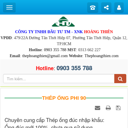
CÔNG TY TNHH ĐẦU TƯ TM - XNK
HOÀNG THIÊN
VPĐD
: 479/22A Đường Tân Thới Hiệp 07, Phường Tân Thới Hiệp, Quận 12,
TP.HCM
Hotline
:
0903 355 788
MST
: 0313 662 227
Email
:
thephoangthien@gmail.com
Website
:
Thephoangthien.com
0903 355 788
:
Hotline
THÉP ỐNG PHI 90
Chuyên cung cấp Thép ống đúc nhập khẩu:
Ống đúc mới 100%, chưa qua sử dụng.