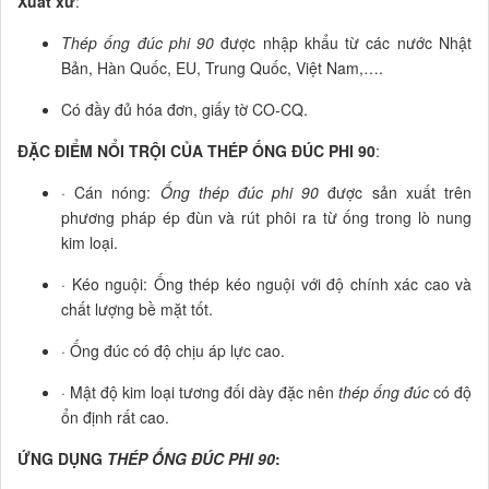
Xuất xứ
:
Thép ống đúc phi 90
được nhập khẩu từ các nước Nhật
Bản, Hàn Quốc, EU, Trung Quốc, Việt Nam,….
Có đầy đủ hóa đơn, giấy tờ CO-CQ.
ĐẶC ĐIỂM NỔI TRỘI CỦA THÉP ỐNG ĐÚC PHI 90
:
· Cán nóng:
Ống thép đúc phi 90
được sản xuất trên
phương pháp ép đùn và rút phôi ra từ ống trong lò nung
kim loại.
· Kéo nguội: Ống thép kéo nguội với độ chính xác cao và
chất lượng bề mặt tốt.
· Ống đúc có độ chịu áp lực cao.
· Mật độ kim loại tương đối dày đặc nên
thép ống đúc
có độ
ổn định rất cao.
ỨNG DỤNG
THÉP ỐNG ĐÚC PHI 90
: