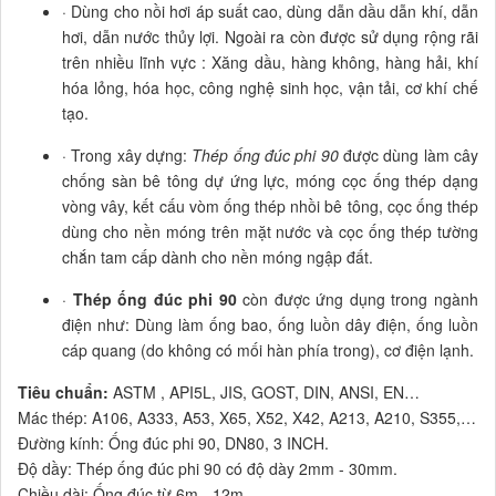
· Dùng cho nồi hơi áp suất cao, dùng dẫn dầu dẫn khí, dẫn
hơi, dẫn nước thủy lợi. Ngoài ra còn được sử dụng rộng rãi
trên nhiều lĩnh vực : Xăng dầu, hàng không, hàng hải, khí
hóa lỏng, hóa học, công nghệ sinh học, vận tải, cơ khí chế
tạo.
· Trong xây dựng:
Thép ống đúc phi 90
được dùng làm cây
chống sàn bê tông dự ứng lực, móng cọc ống thép dạng
vòng vây, kết cấu vòm ống thép nhồi bê tông, cọc ống thép
dùng cho nền móng trên mặt nước và cọc ống thép tường
chắn tam cấp dành cho nền móng ngập đất.
·
Thép ống đúc phi 90
còn được ứng dụng trong ngành
điện như: Dùng làm ống bao, ống luồn dây điện, ống luồn
cáp quang (do không có mối hàn phía trong), cơ điện lạnh.
Tiêu chuẩn:
ASTM , API5L, JIS, GOST, DIN, ANSI, EN…
Mác thép: A106, A333, A53, X65, X52, X42, A213, A210, S355,…
Đường kính: Ống đúc phi 90, DN80, 3 INCH.
Độ dầy: Thép ống đúc phi 90 có độ dày 2mm - 30mm.
Chiều dài: Ống đúc từ 6m - 12m.