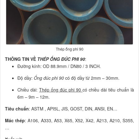
Thép ống phi 90
THÔNG TIN VỀ
THÉP ỐNG ĐÚC PHI 90
:
Đường kính: OD 88.9mm / DN80 / 3 INCH.
Độ dầy:
Ống đúc phi 90
có độ dầy từ 2mm – 30mm.
Chiều dài:
Thép ống đúc phi 90
có chiều dài tiêu chuẩn là
6m – 9m – 12m.
Tiêu chuẩn
: ASTM , API5L, JIS, GOST, DIN, ANSI, EN…
Mác thép
: A106, A333, A53, X65, X52, X42, A213, A210, S355,
…