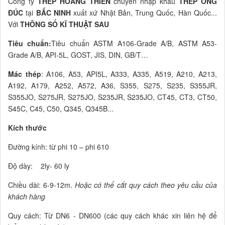
Công ty
THÉP HOÀNG THIÊN
chuyên nhập khẩu
THÉP ỐNG
ĐÚC
tại
BẮC NINH
xuất xứ Nhật Bản, Trung Quốc, Hàn Quốc...
Với
THÔNG SỐ KĨ THUẬT SAU
Tiêu chuẩn:
Tiêu chuẩn ASTM A106-Grade A/B, ASTM A53-
Grade A/B, API-5L, GOST, JIS, DIN, GB/T…
Mác thép
: A106, A53, API5L, A333, A335, A519, A210, A213,
A192, A179, A252, A572, A36, S355, S275, S235, S355JR,
S355JO, S275JR, S275JO, S235JR, S235JO, CT45, CT3, CT50,
S45C, C45, C50, Q345, Q345B...
Kích thước
Đường kính: từ phi 10 – phi 610
Độ dày: 2ly- 60 ly
Chiều dài: 6-9-12m.
Hoặc có thể cắt quy cách theo yêu cầu của
khách hàng
Quy cách: Từ DN6 - DN600 (các quy cách khác xin liên hệ để