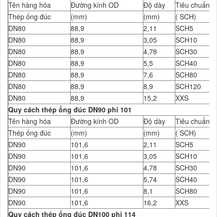
Tên hàng hóa
Đường kính OD
Độ dày
Tiêu chuẩn Đ
Thép ống đúc
(mm)
(mm)
( SCH)
DN80
88,9
2,11
SCH5
DN80
88,9
3,05
SCH10
DN80
88,9
4,78
SCH30
DN80
88,9
5,5
SCH40
DN80
88,9
7,6
SCH80
DN80
88,9
8,9
SCH120
DN80
88,9
15,2
XXS
Quy cách thép ống đúc DN90 phi 101
Tên hàng hóa
Đường kính OD
Độ dày
Tiêu chuẩn Đ
Thép ống đúc
(mm)
(mm)
( SCH)
DN90
101,6
2,11
SCH5
DN90
101,6
3,05
SCH10
DN90
101,6
4,78
SCH30
DN90
101,6
5,74
SCH40
DN90
101,6
8,1
SCH80
DN90
101,6
16,2
XXS
Quy cách thép ống đúc DN100 phi 114