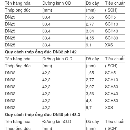
Tên hàng hóa
Đường kính OD
Độ dày
Tiêu chuẩn Đ
Thép ống đúc
(mm)
(mm)
( SCH)
DN25
33,4
1,65
SCH5
DN25
33,4
2,77
SCH10
DN25
33,4
3,34
SCH40
DN25
33,4
4,55
SCH80
DN25
33,4
9,1
XXS
Quy cách thép ống đúc DN32 phi 42
Tên hàng hóa
Đường kính O.D
Độ dày
Tiêu chuẩn Đ
Thép ống đúc
(mm)
(mm)
( SCH)
DN32
42,2
1,65
SCH5
DN32
42,2
2,77
SCH10
DN32
42,2
2,97
SCH30
DN32
42,2
3,56
SCH40
DN32
42,2
4,8
SCH80
DN32
42,2
9,7
XXS
Quy cách thép ống đúc DN40 phi 48.3
Tên hàng hóa
Đường kínhO.D
Độ dày
Tiêu chuẩn Đ
Thép ống đúc
(mm)
(mm)
( SCH)