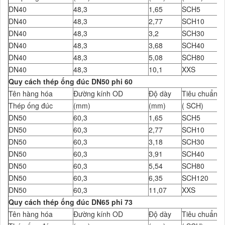
DN40
48,3
1,65
SCH5
DN40
48,3
2,77
SCH10
DN40
48,3
3,2
SCH30
DN40
48,3
3,68
SCH40
DN40
48,3
5,08
SCH80
DN40
48,3
10,1
XXS
Quy cách thép ống đúc DN50 phi 60
Tên hàng hóa
Đường kính OD
Độ dày
Tiêu chuẩn Đ
Thép ống đúc
(mm)
(mm)
( SCH)
DN50
60,3
1,65
SCH5
DN50
60,3
2,77
SCH10
DN50
60,3
3,18
SCH30
DN50
60,3
3,91
SCH40
DN50
60,3
5,54
SCH80
DN50
60,3
6,35
SCH120
DN50
60,3
11,07
XXS
Quy cách thép ống đúc DN65 phi 73
Tên hàng hóa
Đường kính OD
Độ dày
Tiêu chuẩn Đ