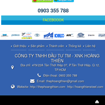
0903 355 788
FACEBOOOK
Giới thiệu
Sản phẩm
Thành viên
Thống kê
Liên hệ
CÔNG TY TNHH ĐẦU TƯ TM - XNK HOÀNG
THIÊN
Địa chỉ:
479/22A Tân Thới Hiệp 07, P.Tân Thới Hiệp, Q.12,
TP.HCM
Điện thoại:
0903 355 788
Email:
thephoangthien@gmail.com
Website:
http://thephoangthien.com
http://hoangthiensteel.com