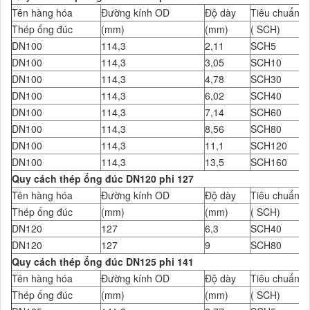
Tên hàng hóa
Đường kính OD
Độ dày
Tiêu chuẩn Đ
Thép ống đúc
(mm)
(mm)
( SCH)
DN100
114,3
2,11
SCH5
DN100
114,3
3,05
SCH10
DN100
114,3
4,78
SCH30
DN100
114,3
6,02
SCH40
DN100
114,3
7,14
SCH60
DN100
114,3
8,56
SCH80
DN100
114,3
11,1
SCH120
DN100
114,3
13,5
SCH160
Quy cách thép ống đúc DN120 phi 127
Tên hàng hóa
Đường kính OD
Độ dày
Tiêu chuẩn Đ
Thép ống đúc
(mm)
(mm)
( SCH)
DN120
127
6,3
SCH40
DN120
127
9
SCH80
Quy cách thép ống đúc DN125 phi 141
Tên hàng hóa
Đường kính OD
Độ dày
Tiêu chuẩn Đ
Thép ống đúc
(mm)
(mm)
( SCH)