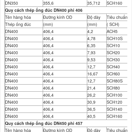
DN350
355,6
35,712
SCH160
Quy cách thép ống đúc DN400 phi 406
Tên hàng hóa
Đường kính OD
Độ dày
Tiêu chuẩn Đ
Thép ống đúc
(mm)
(mm)
( SCH)
DN400
406,4
4,2
ACH5
DN400
406,4
4,78
SCH10S
DN400
406,4
6,35
SCH10
DN400
406,4
7,93
SCH20
DN400
406,4
9,53
SCH30
DN400
406,4
12,7
SCH40
DN400
406,4
16,67
SCH60
DN400
406,4
12,7
SCH80S
DN400
406,4
21,4
SCH80
DN400
406,4
26,2
SCH100
DN400
406,4
30,9
SCH120
DN400
406,4
36,5
SCH140
DN400
406,4
40,5
SCH160
Quy cách thép ống đúc DN450 phi 457
Tên hàng hóa
Đường kính OD
Độ dày
Tiêu chuẩn Đ