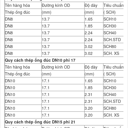
Tên hàng hóa
Đường kính OD
Độ dày
Tiêu chuẩn Đ
Thép ống đúc
(mm)
(mm)
( SCH)
DN8
13.7
1.65
SCH10
DN8
13.7
1.85
SCH30
DN8
13.7
2.24
SCH40
DN8
13.7
2.24
SCH.STD
DN8
13.7
3.02
SCH80
DN8
13.7
3.02
SCH. XS
Quy cách thép ống đúc DN10 phi 17
Tên hàng hóa
Đường kính OD
Độ dày
Tiêu chuẩn Đ
Thép ống đúc
(mm)
(mm)
( SCH)
DN10
17.1
1.65
SCH10
DN10
17.1
1.85
SCH30
DN10
17.1
2.31
SCH40
DN10
17.1
2.31
SCH.STD
DN10
17.1
3.20
SCH80
DN10
17.1
3.20
SCH. XS
Quy cách thép ống đúc DN15 phi 21