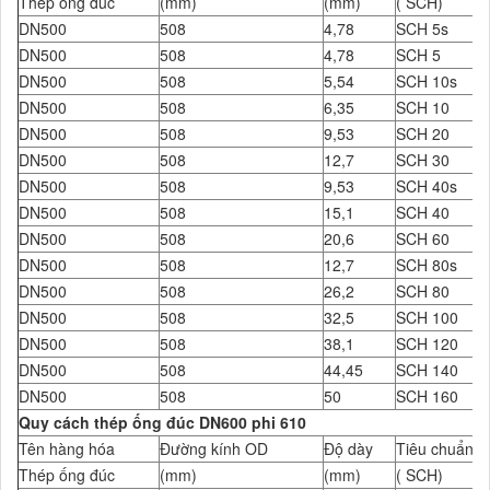
Thép ống đúc
(mm)
(mm)
( SCH)
DN500
508
4,78
SCH 5s
DN500
508
4,78
SCH 5
DN500
508
5,54
SCH 10s
DN500
508
6,35
SCH 10
DN500
508
9,53
SCH 20
DN500
508
12,7
SCH 30
DN500
508
9,53
SCH 40s
DN500
508
15,1
SCH 40
DN500
508
20,6
SCH 60
DN500
508
12,7
SCH 80s
DN500
508
26,2
SCH 80
DN500
508
32,5
SCH 100
DN500
508
38,1
SCH 120
DN500
508
44,45
SCH 140
DN500
508
50
SCH 160
Quy cách thép ống đúc DN600 phi 610
Tên hàng hóa
Đường kính OD
Độ dày
Tiêu chuẩn Đ
Thép ống đúc
(mm)
(mm)
( SCH)