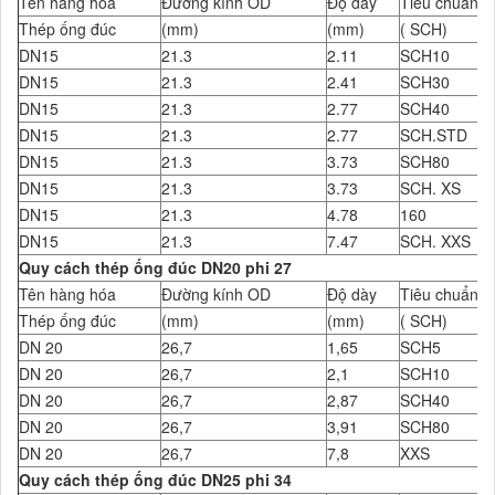
Tên hàng hóa
Đường kính OD
Độ dày
Tiêu chuẩn Đ
Thép ống đúc
(mm)
(mm)
( SCH)
DN15
21.3
2.11
SCH10
DN15
21.3
2.41
SCH30
DN15
21.3
2.77
SCH40
DN15
21.3
2.77
SCH.STD
DN15
21.3
3.73
SCH80
DN15
21.3
3.73
SCH. XS
DN15
21.3
4.78
160
DN15
21.3
7.47
SCH. XXS
Quy cách thép ống đúc DN20 phi 27
Tên hàng hóa
Đường kính OD
Độ dày
Tiêu chuẩn Đ
Thép ống đúc
(mm)
(mm)
( SCH)
DN 20
26,7
1,65
SCH5
DN 20
26,7
2,1
SCH10
DN 20
26,7
2,87
SCH40
DN 20
26,7
3,91
SCH80
DN 20
26,7
7,8
XXS
Quy cách thép ống đúc DN25 phi 34