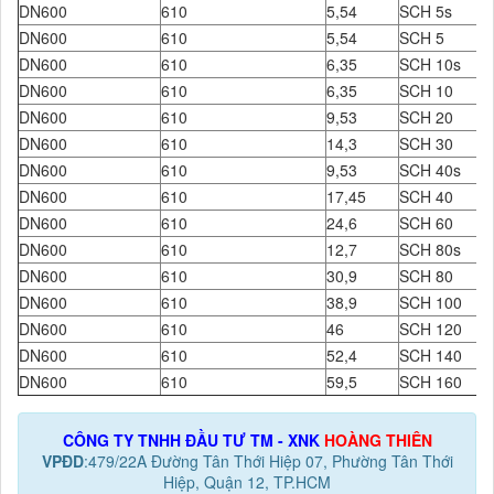
DN600
610
5,54
SCH 5s
DN600
610
5,54
SCH 5
DN600
610
6,35
SCH 10s
DN600
610
6,35
SCH 10
DN600
610
9,53
SCH 20
DN600
610
14,3
SCH 30
DN600
610
9,53
SCH 40s
DN600
610
17,45
SCH 40
DN600
610
24,6
SCH 60
DN600
610
12,7
SCH 80s
DN600
610
30,9
SCH 80
DN600
610
38,9
SCH 100
DN600
610
46
SCH 120
DN600
610
52,4
SCH 140
DN600
610
59,5
SCH 160
CÔNG TY TNHH ĐẦU TƯ TM - XNK
HOÀNG THIÊN
VPĐD
:479/22A Đường Tân Thới Hiệp 07, Phường Tân Thới
Hiệp, Quận 12, TP.HCM