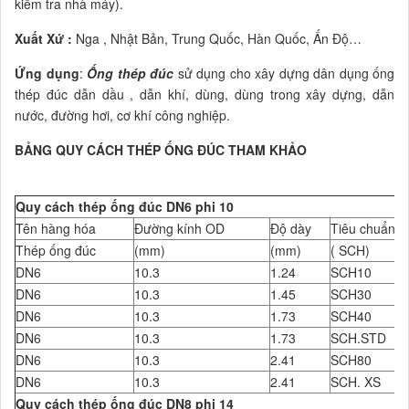
kiểm tra nhà máy).
Xuất Xứ :
Nga , Nhật Bản, Trung Quốc, Hàn Quốc, Ấn Độ…
Ứng dụng
:
Ống thép đúc
sử dụng cho xây dựng dân dụng ống
thép đúc dẫn dầu , dẫn khí, dùng, dùng trong xây dựng, dẫn
nước, đường hơi, cơ khí công nghiệp.
BẢNG QUY CÁCH THÉP ỐNG ĐÚC THAM KHẢO
Quy cách thép ống đúc DN6 phi 10
Tên hàng hóa
Đường kính OD
Độ dày
Tiêu chuẩn Đ
Thép ống đúc
(mm)
(mm)
( SCH)
DN6
10.3
1.24
SCH10
DN6
10.3
1.45
SCH30
DN6
10.3
1.73
SCH40
DN6
10.3
1.73
SCH.STD
DN6
10.3
2.41
SCH80
DN6
10.3
2.41
SCH. XS
Quy cách thép ống đúc DN8 phi 14