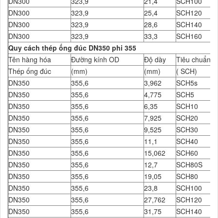
DN300
323,9
21,4
SCH100
DN300
323,9
25,4
SCH120
DN300
323,9
28,6
SCH140
DN300
323,9
33,3
SCH160
Quy cách thép ống đúc DN350 phi 355
Tên hàng hóa
Đường kính OD
Độ dày
Tiêu chuẩn Đ
Thép ống đúc
(mm)
(mm)
( SCH)
DN350
355,6
3,962
SCH5s
DN350
355,6
4,775
SCH5
DN350
355,6
6,35
SCH10
DN350
355,6
7,925
SCH20
DN350
355,6
9,525
SCH30
DN350
355,6
11,1
SCH40
DN350
355,6
15,062
SCH60
DN350
355,6
12,7
SCH80S
DN350
355,6
19,05
SCH80
DN350
355,6
23,8
SCH100
DN350
355,6
27,762
SCH120
DN350
355,6
31,75
SCH140