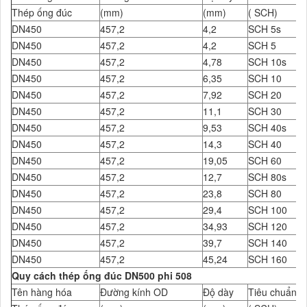
Thép ống đúc
(mm)
(mm)
( SCH)
DN450
457,2
4,2
SCH 5s
DN450
457,2
4,2
SCH 5
DN450
457,2
4,78
SCH 10s
DN450
457,2
6,35
SCH 10
DN450
457,2
7,92
SCH 20
DN450
457,2
11,1
SCH 30
DN450
457,2
9,53
SCH 40s
DN450
457,2
14,3
SCH 40
DN450
457,2
19,05
SCH 60
DN450
457,2
12,7
SCH 80s
DN450
457,2
23,8
SCH 80
DN450
457,2
29,4
SCH 100
DN450
457,2
34,93
SCH 120
DN450
457,2
39,7
SCH 140
DN450
457,2
45,24
SCH 160
Quy cách thép ống đúc DN500 phi 508
Tên hàng hóa
Đường kính OD
Độ dày
Tiêu chuẩn Đ