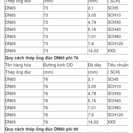
Thép ống đúc
(mm)
(mm)
( SCH)
DN65
73
2,1
SCH5
DN65
73
3,05
SCH10
DN65
73
4,78
SCH30
DN65
73
5,16
SCH40
DN65
73
7,01
SCH80
DN65
73
7,6
SCH120
DN65
73
14,02
XXS
Quy cách thép ống đúc DN65 phi 76
Tên hàng hóa
Đường kính OD
Độ dày
Tiêu chuẩn Đ
Thép ống đúc
(mm)
(mm)
( SCH)
DN65
76
2,1
SCH5
DN65
76
3,05
SCH10
DN65
76
4,78
SCH30
DN65
76
5,16
SCH40
DN65
76
7,01
SCH80
DN65
76
7,6
SCH120
DN65
76
14,02
XXS
Quy cách thép ống đúc DN80 phi 90