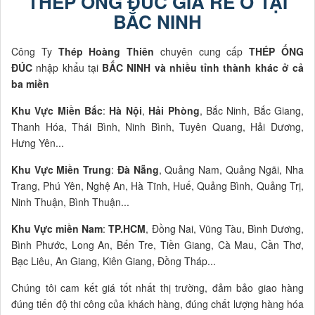
THÉP ỐNG ĐÚC GIÁ RẺ Ở TẠI
BẮC NINH
Công Ty
Thép Hoàng Thiên
chuyên cung cấp
THÉP ỐNG
ĐÚC
nhập khẩu tại
BẮC NINH và nhiều tỉnh thành khác ở cả
ba miền
Khu Vực Miền Bắc
:
Hà Nội
,
Hải Phòng
, Bắc Ninh, Bắc Giang,
Thanh Hóa, Thái Bình, Ninh Bình, Tuyên Quang, Hải Dương,
Hưng Yên...
Khu Vực Miền Trung
:
Đà Nẵng
, Quảng Nam, Quảng Ngãi, Nha
Trang, Phú Yên, Nghệ An, Hà Tĩnh, Huế, Quảng Bình, Quảng Trị,
Ninh Thuận, Bình Thuận...
Khu Vực miền Nam
:
TP.HCM
, Đồng Nai, Vũng Tàu, Bình Dương,
Bình Phước, Long An, Bến Tre, Tiền Giang, Cà Mau, Cần Thơ,
Bạc Liêu, An Giang, Kiên Giang, Đồng Tháp...
Chúng tôi cam kết giá tốt nhất thị trường, đảm bảo giao hàng
đúng tiến độ thi công của khách hàng, đúng chất lượng hàng hóa