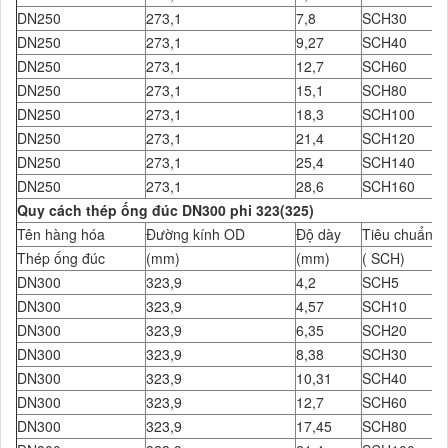
DN250
273,1
7,8
SCH30
DN250
273,1
9,27
SCH40
DN250
273,1
12,7
SCH60
DN250
273,1
15,1
SCH80
DN250
273,1
18,3
SCH100
DN250
273,1
21,4
SCH120
DN250
273,1
25,4
SCH140
DN250
273,1
28,6
SCH160
Quy cách thép ống đúc DN300 phi 323(325)
Tên hàng hóa
Đường kính OD
Độ dày
Tiêu chuẩn Đ
Thép ống đúc
(mm)
(mm)
( SCH)
DN300
323,9
4,2
SCH5
DN300
323,9
4,57
SCH10
DN300
323,9
6,35
SCH20
DN300
323,9
8,38
SCH30
DN300
323,9
10,31
SCH40
DN300
323,9
12,7
SCH60
DN300
323,9
17,45
SCH80