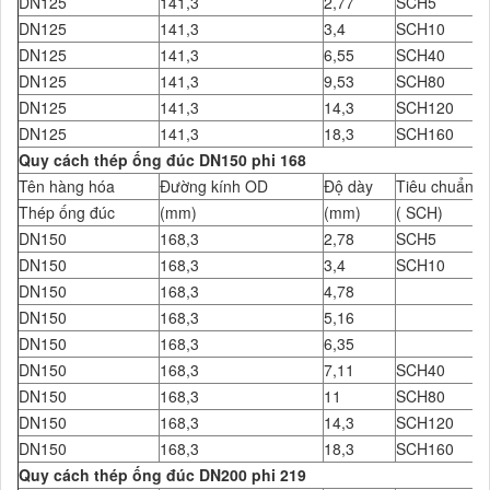
DN125
141,3
2,77
SCH5
DN125
141,3
3,4
SCH10
DN125
141,3
6,55
SCH40
DN125
141,3
9,53
SCH80
DN125
141,3
14,3
SCH120
DN125
141,3
18,3
SCH160
Quy cách thép ống đúc DN150 phi 168
Tên hàng hóa
Đường kính OD
Độ dày
Tiêu chuẩn Đ
Thép ống đúc
(mm)
(mm)
( SCH)
DN150
168,3
2,78
SCH5
DN150
168,3
3,4
SCH10
DN150
168,3
4,78
DN150
168,3
5,16
DN150
168,3
6,35
DN150
168,3
7,11
SCH40
DN150
168,3
11
SCH80
DN150
168,3
14,3
SCH120
DN150
168,3
18,3
SCH160
Quy cách thép ống đúc DN200 phi 219