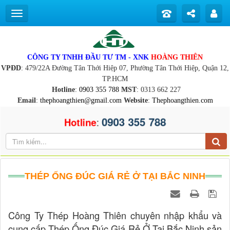
CÔNG TY TNHH ĐẦU TƯ TM - XNK
HOÀNG THIÊN
VPĐD
: 479/22A Đường Tân Thới Hiệp 07, Phường Tân Thới Hiệp, Quận 12,
TP.HCM
Hotline
:
0903 355 788
MST
: 0313 662 227
Email
:
thephoangthien@gmail.com
Website
:
Thephoangthien.com
0903 355 788
:
Hotline
THÉP ỐNG ĐÚC GIÁ RẺ Ở TẠI BẮC NINH
Công Ty Thép Hoàng Thiên chuyên nhập khẩu và
cung cấp Thép Ống Đúc Giá Rẻ Ở Tại Bắc Ninh sản