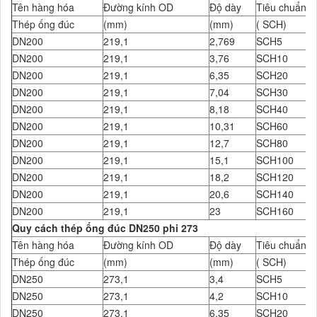
Tên hàng hóa
Đường kính OD
Độ dày
Tiêu chuẩn Đ
Thép ống đúc
(mm)
(mm)
( SCH)
DN200
219,1
2,769
SCH5
DN200
219,1
3,76
SCH10
DN200
219,1
6,35
SCH20
DN200
219,1
7,04
SCH30
DN200
219,1
8,18
SCH40
DN200
219,1
10,31
SCH60
DN200
219,1
12,7
SCH80
DN200
219,1
15,1
SCH100
DN200
219,1
18,2
SCH120
DN200
219,1
20,6
SCH140
DN200
219,1
23
SCH160
Quy cách thép ống đúc DN250 phi 273
Tên hàng hóa
Đường kính OD
Độ dày
Tiêu chuẩn Đ
Thép ống đúc
(mm)
(mm)
( SCH)
DN250
273,1
3,4
SCH5
DN250
273,1
4,2
SCH10
DN250
273,1
6,35
SCH20