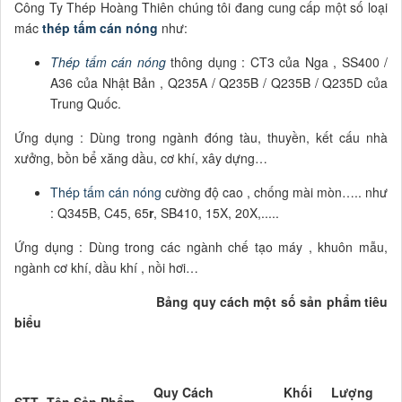
Công Ty Thép Hoàng Thiên chúng tôi đang cung cấp một số loại
mác
thép tấm cán nóng
như:
Thép tấm cán nóng
thông dụng : CT3 của Nga , SS400 /
A36 của Nhật Bản , Q235A / Q235B / Q235B / Q235D của
Trung Quốc.
Ứng dụng : Dùng trong ngành đóng tàu, thuyền, kết cấu nhà
xưởng, bồn bể xăng dầu, cơ khí, xây dựng…
Thép tấm cán nóng
cường độ cao , chống mài mòn….. như
: Q345B, C45, 65
r
, SB410, 15X, 20X,.....
Ứng dụng : Dùng trong các ngành chế tạo máy , khuôn mẫu,
ngành cơ khí, dầu khí , nồi hơi…
Bảng quy cách một số sản phẩm tiêu
biểu
Quy Cách
Khối Lượng