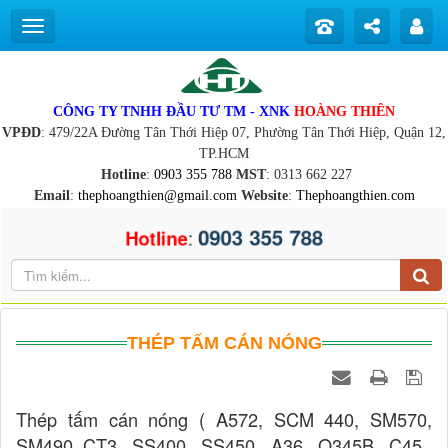
CÔNG TY TNHH ĐẦU TƯ TM - XNK
HOÀNG THIÊN
VPĐD
: 479/22A Đường Tân Thới Hiệp 07, Phường Tân Thới Hiệp, Quận 12,
TP.HCM
Hotline
:
0903 355 788
MST
: 0313 662 227
Email
:
thephoangthien@gmail.com
Website
:
Thephoangthien.com
0903 355 788
:
Hotline
THÉP TẤM CÁN NÓNG
Thép tấm cán nóng ( A572, SCM 440, SM570,
SM490, CT3 , SS400 , SS450 , A36 , Q345B , C45 ,