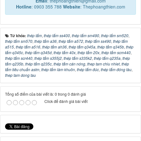
Email
: thephoangthien@gmail.com
Hotline
: 0903 355 788
Website
: Thephoangthien.com
Từ khóa:
thép tấm
,
thép tấm ss400
,
thép tấm sm490
,
thép tấm sm520
,
thép tấm sm570
,
thép tấm a36
,
thép tấm a572
,
thép tấm ss490
,
thép tấm
a515
,
thép tấm a516
,
thép tấm ah36
,
thép tấm q345a
,
thép tấm q345b
,
thép
tấm q345c
,
thép tấm q345d
,
thép tấm 40x
,
thép tấm 20x
,
thép tấm scm440
,
thép tấm scr440
,
thép tấm s355j2
,
thép tấm s335k2
,
thép tấm q235a
,
thép
tấm q235b
,
thép tấm q235c
,
thép tấm cán nóng
,
thep tam chiu nhiet
,
thép
tấm tiêu chuẩn astm
,
thép tấm làm khuôn
,
thép tấm đúc
,
thép tấm đóng tàu
,
thep tam dong tau
Tổng số điểm của bài viết là: 0 trong 0 đánh giá
Click để đánh giá bài viết