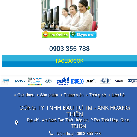
0903 355 788
FACEBOOOK
Giới thiệu
Sản phẩm
Thành viên
Thống kê
Liên hệ
CÔNG TY TNHH ĐẦU TƯ TM - XNK HOÀNG
THIÊN
Địa chỉ:
479/22A Tân Thới Hiệp 07, P.Tân Thới Hiệp, Q.12,
TP.HCM
Điện thoại:
0903 355 788