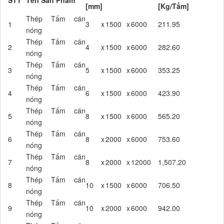
STT
Tên Sản Phẩm
[mm]
[Kg/Tấm]
Thép Tấm cán
1
3
x
1500
x
6000
211.95
nóng
Thép Tấm cán
2
4
x
1500
x
6000
282.60
nóng
Thép Tấm cán
3
5
x
1500
x
6000
353.25
nóng
Thép Tấm cán
4
6
x
1500
x
6000
423.90
nóng
Thép Tấm cán
5
8
x
1500
x
6000
565.20
nóng
Thép Tấm cán
6
8
x
2000
x
6000
753.60
nóng
Thép Tấm cán
7
8
x
2000
x
12000
1,507.20
nóng
Thép Tấm cán
8
10
x
1500
x
6000
706.50
nóng
Thép Tấm cán
9
10
x
2000
x
6000
942.00
nóng