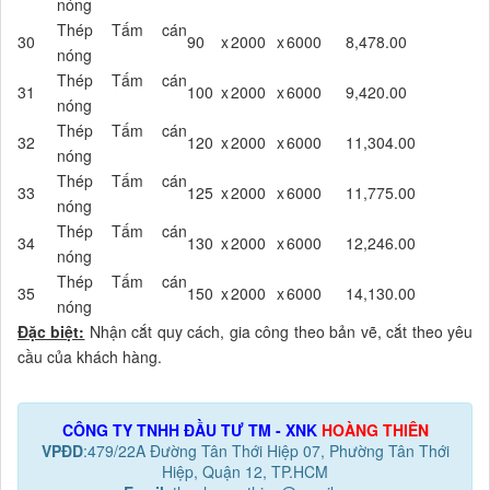
nóng
Thép Tấm cán
30
90
x
2000
x
6000
8,478.00
nóng
Thép Tấm cán
31
100
x
2000
x
6000
9,420.00
nóng
Thép Tấm cán
32
120
x
2000
x
6000
11,304.00
nóng
Thép Tấm cán
33
125
x
2000
x
6000
11,775.00
nóng
Thép Tấm cán
34
130
x
2000
x
6000
12,246.00
nóng
Thép Tấm cán
35
150
x
2000
x
6000
14,130.00
nóng
Đặc biệt:
Nhận cắt quy cách, gia công theo bản vẽ, cắt theo yêu
cầu của khách hàng.
CÔNG TY TNHH ĐẦU TƯ TM - XNK
HOÀNG THIÊN
VPĐD
:479/22A Đường Tân Thới Hiệp 07, Phường Tân Thới
Hiệp, Quận 12, TP.HCM