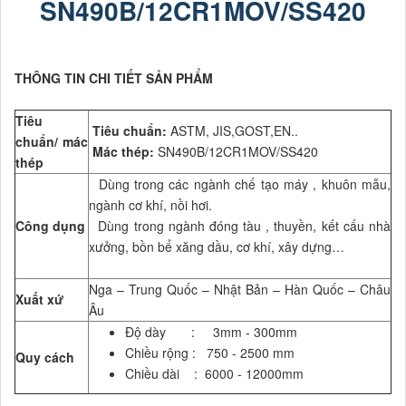
SN490B/12CR1MOV/SS420
THÔNG TIN CHI TIẾT SẢN PHẨM
Tiêu
Tiêu chuẩn:
ASTM, JIS,GOST,EN..
chuẩn/ mác
Mác thép:
SN490B/12CR1MOV/SS420
thép
Dùng trong các ngành chế tạo máy , khuôn mẫu,
ngành cơ khí, nồi hơi.
Công dụng
Dùng trong ngành đóng tàu , thuyền, kết cấu nhà
xưởng, bồn bể xăng dầu, cơ khí, xây dựng…
Nga – Trung Quốc – Nhật Bản – Hàn Quốc – Châu
Xuất xứ
Âu
Độ dày : 3mm - 300mm
Chiều rộng : 750 - 2500 mm
Quy cách
Chiều dài : 6000 - 12000mm