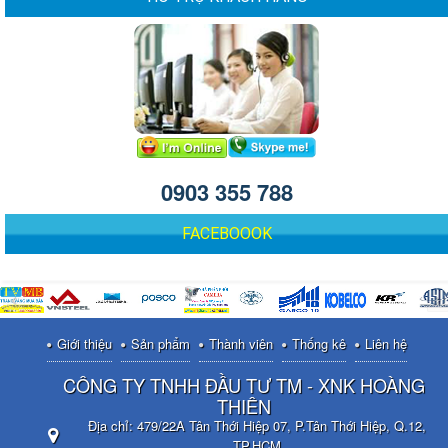
0903 355 788
FACEBOOOK
Giới thiệu
Sản phẩm
Thành viên
Thống kê
Liên hệ
CÔNG TY TNHH ĐẦU TƯ TM - XNK HOÀNG
THIÊN
Địa chỉ:
479/22A Tân Thới Hiệp 07, P.Tân Thới Hiệp, Q.12,
TP.HCM