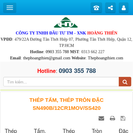
CÔNG TY TNHH ĐẦU TƯ TM - XNK
HOÀNG THIÊN
VPĐD
: 479/22A Đường Tân Thới Hiệp 07, Phường Tân Thới Hiệp, Quận 12,
TP.HCM
Hotline
:
0903 355 788
MST
: 0313 662 227
Email
:
thephoangthien@gmail.com
Website
:
Thephoangthien.com
0903 355 788
:
Hotline
THÉP TẤM, THÉP TRÒN ĐẶC
SN490B/12CR1MOV/SS420
Thép Tấm, Thép Tròn Đặc