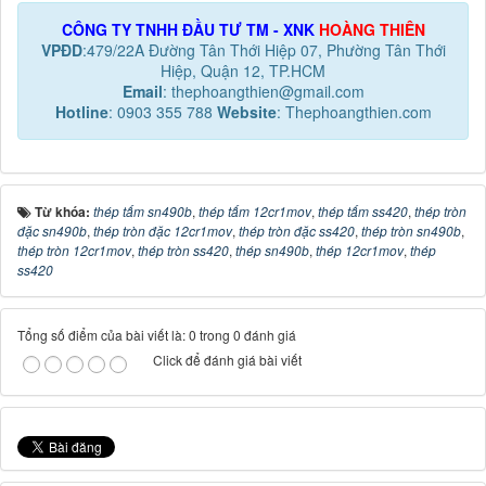
CÔNG TY TNHH ĐẦU TƯ TM - XNK
HOÀNG THIÊN
VPĐD
:479/22A Đường Tân Thới Hiệp 07, Phường Tân Thới
Hiệp, Quận 12, TP.HCM
Email
: thephoangthien@gmail.com
Hotline
: 0903 355 788
Website
: Thephoangthien.com
Từ khóa:
thép tấm sn490b
,
thép tấm 12cr1mov
,
thép tấm ss420
,
thép tròn
đặc sn490b
,
thép tròn đặc 12cr1mov
,
thép tròn đặc ss420
,
thép tròn sn490b
,
thép tròn 12cr1mov
,
thép tròn ss420
,
thép sn490b
,
thép 12cr1mov
,
thép
ss420
Tổng số điểm của bài viết là: 0 trong 0 đánh giá
Click để đánh giá bài viết