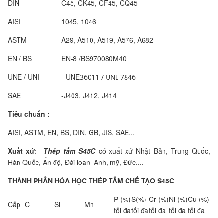
DIN
C45, CK45, CF45, CQ45
AISI
1045, 1046
ASTM
A29, A510, A519, A576, A682
EN / BS
EN-8 /BS970080M40
UNE / UNI
- UNE
36011 / UNI 7846
SAE
-J403, J412, J414
Tiêu chuẩn :
AISI, ASTM, EN, BS, DIN, GB, JIS, SAE...
Xuất xứ:
Thép tấm S45C
có xuất xứ Nhật Bản, Trung Quốc,
Hàn Quốc, Ấn độ, Đài loan, Anh, mỹ, Đức....
THÀNH PHẦN HÓA HỌC THÉP TẤM CHẾ TẠO S45C
P (%)
S(%)
Cr (%)
Ni (%)
Cu (%)
Cấp
C
Si
Mn
tối đa
tối đa
tối đa
tối đa
tối đa