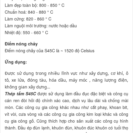
Làm đẹp toàn bộ: 800 - 850 ° C
Chuẩn hoá: 840 - 880 ° C
Làm cứng: 820 - 860 ° C
Làm nguội môi trường: nước hoặc dầu
Nhiệt độ: 550 - 660 ° C
Điểm nóng chảy
Điểm nóng chảy của S45C là ~ 1520 độ Celsius
Ứng dụng:
Được sử dụng trong nhiều lĩnh vực như xây dựng, cơ khí, ô
tô, xe lửa, đóng tàu, hóa dầu, máy móc , năng lượng điện,
không gian xây dựng…
Thép tấm S45C
được sử dụng làm đầu đục đặc biệt và công cụ
cán ren đòi hỏi độ chính xác cao, dịch vụ lâu dài và chống mài
mòn. Các công cụ gia công khác nhau như cắt phay, khoan bit,
vít vòi, cưa vòng và các công cụ gia công kim loại khác và công
cụ gia công gỗ. Cũng thích hợp cho sản xuất các công cụ hình
thành. Đầu ép đùn lạnh, khuôn đùn, khuôn đúc khuôn có tuổi thọ