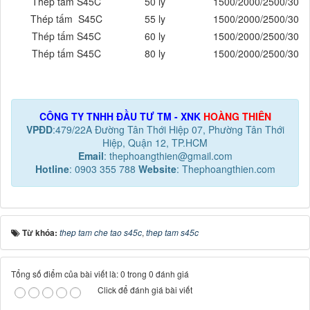
Thép tấm S45C
50 ly
1500/2000/2500/3000
Thép tấm S45C
55 ly
1500/2000/2500/3000
Thép tấm S45C
60 ly
1500/2000/2500/3000
Thép tấm S45C
80 ly
1500/2000/2500/3000
CÔNG TY TNHH ĐẦU TƯ TM - XNK
HOÀNG THIÊN
VPĐD
:479/22A Đường Tân Thới Hiệp 07, Phường Tân Thới
Hiệp, Quận 12, TP.HCM
Email
: thephoangthien@gmail.com
Hotline
: 0903 355 788
Website
: Thephoangthien.com
Từ khóa:
thep tam che tao s45c
,
thep tam s45c
Tổng số điểm của bài viết là: 0 trong 0 đánh giá
Click để đánh giá bài viết