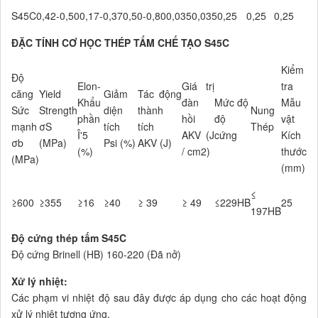
S45C
0,42-0,50
0,17-0,37
0,50-0,80
0,035
0,035
0,25
0,25
0,25
ĐẶC TÍNH CƠ HỌC THÉP TẤM CHẾ TẠO S45C
Kiểm
Độ
Elon-
Giá trị
tra
căng
Yield
Giảm
Tác động
Khẩu
đàn
Mức độ
Mẫu
Sức
Strength
diện
thành
Nung
phần
hồi
độ
vật
mạnh
σS
tích
tích
Thép
Î'5
AKV (J
cứng
Kích
σb
(MPa)
Psi (%)
AKV (J)
(%)
/ cm2)
thước
(MPa)
(mm)
≤
≥600
≥355
≥16
≥40
≥ 39
≥ 49
≤229HB
25
197HB
Độ cứng thép tấm S45C
Độ cứng Brinell (HB) 160-220 (Đã nở)
Xử lý nhiệt:
Các phạm vi nhiệt độ sau đây được áp dụng cho các hoạt động
xử lý nhiệt tương ứng.