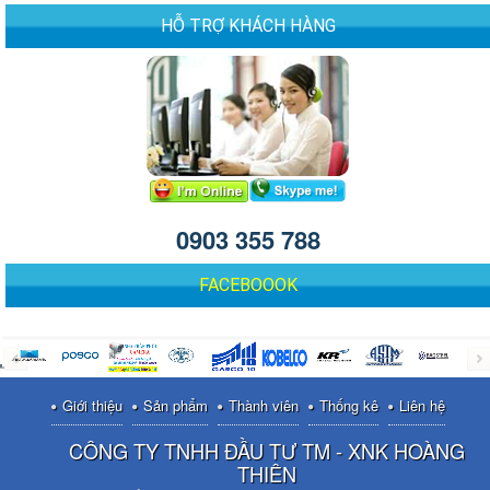
HỖ TRỢ KHÁCH HÀNG
0903 355 788
FACEBOOOK
Giới thiệu
Sản phẩm
Thành viên
Thống kê
Liên hệ
CÔNG TY TNHH ĐẦU TƯ TM - XNK HOÀNG
THIÊN