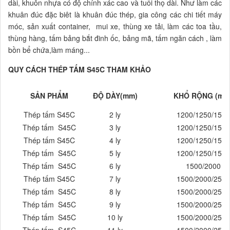
dài, khuôn nhựa có độ chính xác cao và tuổi thọ dài. Như l
àm các
khuân đúc đặc biêt là khuân đúc thép, gia công các chi tiết máy
móc, sản xuất container, mui xe, thùng xe tải, làm các toa tầu,
thùng hàng, tấm bảng bắt đinh ốc, bảng mã, tấm ngăn cách , làm
bồn bể chứa,làm máng...
QUY CÁCH THÉP TẤM S45C THAM KHẢO
SẢN PHẨM
ĐỘ DÀY(mm)
KHỔ RỘNG (mm
Thép tấm S45C
2 ly
1200/1250/1500
Thép tấm S45C
3 ly
1200/1250/1500
Thép tấm S45C
4 ly
1200/1250/1500
Thép tấm S45C
5 ly
1200/1250/1500
Thép tấm S45C
6 ly
1500/2000
Thép tấm S45C
7 ly
1500/2000/2500
Thép tấm S45C
8 ly
1500/2000/2500
Thép tấm S45C
9 ly
1500/2000/2500
Thép tấm S45C
10 ly
1500/2000/2500