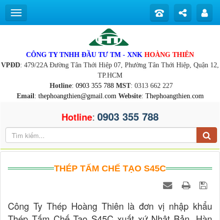
CÔNG TY TNHH ĐẦU TƯ TM - XNK
HOÀNG THIÊN
VPĐD
: 479/22A Đường Tân Thới Hiệp 07, Phường Tân Thới Hiệp, Quận 12,
TP.HCM
Hotline
:
0903 355 788
MST
: 0313 662 227
Email
:
thephoangthien@gmail.com
Website
:
Thephoangthien.com
0903 355 788
:
Hotline
THÉP TẤM CHẾ TẠO S45C
Công Ty Thép Hoàng Thiên là đơn vị nhập khẩu
Thép Tấm Chế Tạo S45C xuất xứ Nhật Bản, Hàn