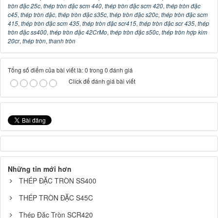
tròn đặc 25c
,
thép tròn đặc scm 440
,
thép tròn đặc scm 420
,
thép tròn đặc
c45
,
thép tròn đặc
,
thép tròn đặc s35c
,
thép tròn đặc s20c
,
thép tròn đặc scm
415
,
thép tròn đặc scm 435
,
thép tròn đặc scr415
,
thép tròn đặc scr 435
,
thép
tròn đặc ss400
,
thép tròn đặc 42CrMo
,
thép tròn đặc s50c
,
thép tròn hợp kim
20cr
,
thép tròn
,
thanh tròn
Tổng số điểm của bài viết là: 0 trong 0 đánh giá
Click để đánh giá bài viết
Những tin mới hơn
THÉP ĐẶC TRÒN SS400
THÉP TRÒN ĐẶC S45C
Thép Đặc Tròn SCR420