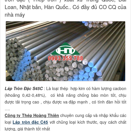
Loan, Nhật bản, Hàn Quốc.. Có đầy đủ CO CQ của
nhà máy
Láp Tròn Đặc S45C
: Là loại thép hợp kim có hàm lượng cacbon
(khoảng 0,42-0,48%), có khả năng chống bào mòn tốt, chịu
được tải trọng cao , chịu được va đập mạnh , có tính đàn hồi tốt
….
Công ty Thép Hoàng Thiên
chuyên cung cấp và nhập khẩu các
loại
Láp tròn đặc C45
với chủng loại kích thước, quy cách chất
lượng, giá thành tốt nhất