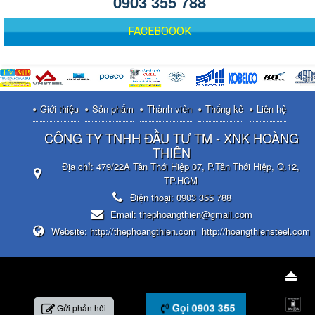
0903 355 788
FACEBOOOK
Giới thiệu
Sản phẩm
Thành viên
Thống kê
Liên hệ
CÔNG TY TNHH ĐẦU TƯ TM - XNK HOÀNG
THIÊN
Địa chỉ:
479/22A Tân Thới Hiệp 07, P.Tân Thới Hiệp, Q.12,
TP.HCM
Điện thoại:
0903 355 788
Email:
thephoangthien@gmail.com
Website:
http://thephoangthien.com
http://hoangthiensteel.com
Gọi 0903 355
Gửi phản hồi