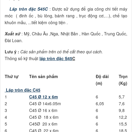
Láp tròn đặc S45C
: Được sử dụng để gia công chi tiết máy
móc ( đinh ốc , bù lông, bánh rang , trục động cơ,…), chế tạo
khuôn mẫu, ...tiết kiệm công tiện .
Xuất xứ
: Mỹ, Châu Âu ,Nga, Nhật Bản , Hàn Quốc , Trung Quốc,
Đài Loan.
Lưu ý
:
Các sản phẩm trên có thể cắt theo qui cách.
Thông số kỹ thuật
láp tròn đặc S45
C
Thứ tự
Tên sản phẩm
Độ dài
Trọng
(m)
(Kg)
Láp tròn đặc
C45
1
C45
Ø 12 x 6m
6
5,7
2
C45 Ø 14x6.05m
6,05
7,6
3
C45 Ø 16 x 6m
6
9,8
4
C45 Ø 18 x 6m
6
12,2
5
C45Ø 20 x 6m
6
15,5
6
C45 Ø 22 x 6m
6
18,5