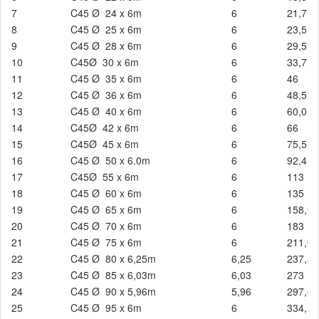
7
C45 Ø 24 x 6m
6
21,7
8
C45 Ø 25 x 6m
6
23,5
9
C45 Ø 28 x 6m
6
29,5
10
C45Ø 30 x 6m
6
33,7
11
C45 Ø 35 x 6m
6
46
12
C45 Ø 36 x 6m
6
48,5
13
C45 Ø 40 x 6m
6
60,01
14
C45Ø 42 x 6m
6
66
15
C45Ø 45 x 6m
6
75,5
16
C45 Ø 50 x 6.0m
6
92,4
17
C45Ø 55 x 6m
6
113
18
C45 Ø 60 x 6m
6
135
19
C45 Ø 65 x 6m
6
158,9
20
C45 Ø 70 x 6m
6
183
21
C45 Ø 75 x 6m
6
211,01
22
C45 Ø 80 x 6,25m
6,25
237,8
23
C45 Ø 85 x 6,03m
6,03
273
24
C45 Ø 90 x 5,96m
5,96
297,6
25
C45 Ø 95 x 6m
6
334,1