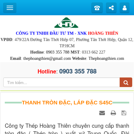
CÔNG TY TNHH ĐẦU TƯ TM - XNK
HOÀNG THIÊN
VPĐD
: 479/22A Đường Tân Thới Hiệp 07, Phường Tân Thới Hiệp, Quận 12,
TP.HCM
Hotline
:
0903 355 788
MST
: 0313 662 227
Email
:
thephoangthien@gmail.com
Website
:
Thephoangthien.com
0903 355 788
:
Hotline
THANH TRÒN ĐẶC, LÁP ĐẶC S45C
Công ty Thép Hoàng Thiên chuyên cung cấp thanh
tròn đặc ( Thép tròn ) xuất xứ Trung Quốc, Đài