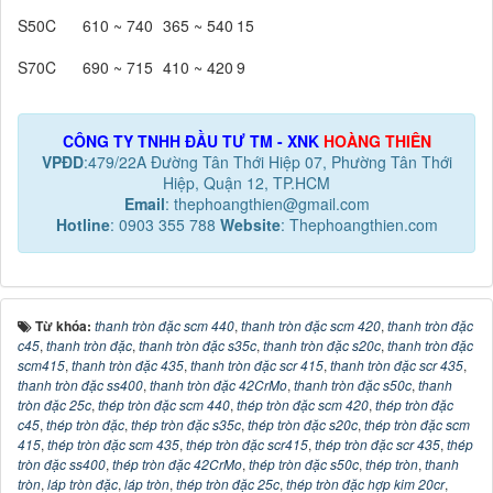
S50C
610 ~ 740
365 ~ 540
15
S70C
690 ~ 715
410 ~ 420
9
CÔNG TY TNHH ĐẦU TƯ TM - XNK
HOÀNG THIÊN
VPĐD
:479/22A Đường Tân Thới Hiệp 07, Phường Tân Thới
Hiệp, Quận 12, TP.HCM
Email
: thephoangthien@gmail.com
Hotline
: 0903 355 788
Website
: Thephoangthien.com
Từ khóa:
thanh tròn đặc scm 440
,
thanh tròn đặc scm 420
,
thanh tròn đặc
c45
,
thanh tròn đặc
,
thanh tròn đặc s35c
,
thanh tròn đặc s20c
,
thanh tròn đặc
scm415
,
thanh tròn đặc 435
,
thanh tròn đặc scr 415
,
thanh tròn đặc scr 435
,
thanh tròn đặc ss400
,
thanh tròn đặc 42CrMo
,
thanh tròn đặc s50c
,
thanh
tròn đặc 25c
,
thép tròn đặc scm 440
,
thép tròn đặc scm 420
,
thép tròn đặc
c45
,
thép tròn đặc
,
thép tròn đặc s35c
,
thép tròn đặc s20c
,
thép tròn đặc scm
415
,
thép tròn đặc scm 435
,
thép tròn đặc scr415
,
thép tròn đặc scr 435
,
thép
tròn đặc ss400
,
thép tròn đặc 42CrMo
,
thép tròn đặc s50c
,
thép tròn
,
thanh
tròn
,
láp tròn đặc
,
láp tròn
,
thép tròn đặc 25c
,
thép tròn đặc hợp kim 20cr
,