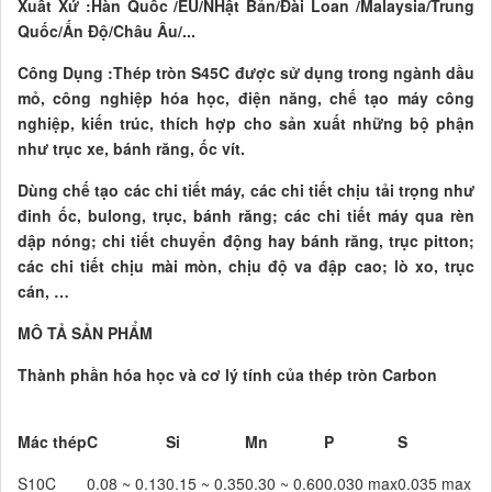
Xuất Xứ :Hàn Quốc /EU/NHật Bản/Đài Loan /Malaysia/Trung
Quốc/Ấn Độ/Châu Âu/...
Công Dụng :Thép tròn S45C được sử dụng trong ngành dầu
mỏ, công nghiệp hóa học, điện năng, chế tạo máy công
nghiệp, kiến trúc, thích hợp cho sản xuất những bộ phận
như trục xe, bánh răng, ốc vít.
Dùng chế tạo các chi tiết máy, các chi tiết chịu tải trọng như
đinh ốc, bulong, trục, bánh răng; các chi tiết máy qua rèn
dập nóng; chi tiết chuyển động hay bánh răng, trục pitton;
các chi tiết chịu mài mòn, chịu độ va đập cao; lò xo, trục
cán, …
MÔ TẢ SẢN PHẨM
Thành phần hóa học và cơ lý tính của thép tròn Carbon
Mác thép
C
Si
Mn
P
S
S10C
0.08 ~ 0.13
0.15 ~ 0.35
0.30 ~ 0.60
0.030 max
0.035 max