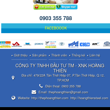
0903 355 788
FACEBOOOK
Giới thiệu
Sản phẩm
Thành viên
Thống kê
Liên hệ
CÔNG TY TNHH ĐẦU TƯ TM - XNK HOÀNG
THIÊN
Địa chỉ:
479/22A Tân Thới Hiệp 07, P.Tân Thới Hiệp, Q.12,
TP.HCM
Điện thoại:
0903 355 788
Email:
thephoangthien@gmail.com
Website:
http://thephoangthien.com
http://hoangthiensteel.com