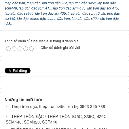
thép đặc tròn
,
thép đặc
,
láp tròn đặc 25c
,
láp tròn đặc s45c
,
láp tròn đặc
scm440
,
láp tròn đặc scm 415
,
láp tròn đặc scm 435
,
láp tròn đặc scr 415
,
láp tròn đặc ss400
,
láp tròn đặc scr 435
,
thép tròn đặc scr440
,
láp tròn đặc
scr440
,
láp đặc
,
thanh đặc
,
thanh đặc tròn
,
láp tròn đặc s20c
,
láp tròn đặc
s35c
Tổng số điểm của bài viết là: 0 trong 0 đánh giá
Click để đánh giá bài viết
Những tin mới hơn
Thép tròn đặc, thép tròn s45c liên hệ 0903 355 788
THÉP TRÒN ĐẶC / THÉP TRÒN S45C, S35C, S20C,
SCM440, SCM420, SCR440