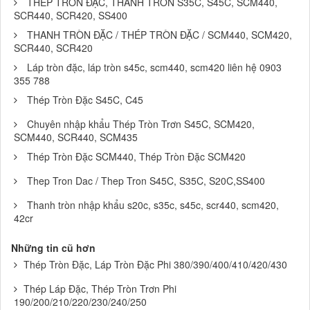
THÉP TRÒN ĐẶC, THANH TRÒN S35C, S45C, SCM440,
SCR440, SCR420, SS400
THANH TRÒN ĐẶC / THÉP TRÒN ĐẶC / SCM440, SCM420,
SCR440, SCR420
Láp tròn đặc, láp tròn s45c, scm440, scm420 liên hệ 0903
355 788
Thép Tròn Đặc S45C, C45
Chuyên nhập khẩu Thép Tròn Trơn S45C, SCM420,
SCM440, SCR440, SCM435
Thép Tròn Đặc SCM440, Thép Tròn Đặc SCM420
Thep Tron Dac / Thep Tron S45C, S35C, S20C,SS400
Thanh tròn nhập khẩu s20c, s35c, s45c, scr440, scm420,
42cr
Những tin cũ hơn
Thép Tròn Đặc, Láp Tròn Đặc Phi 380/390/400/410/420/430
Thép Láp Đặc, Thép Tròn Trơn Phi
190/200/210/220/230/240/250