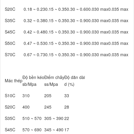
S20C
0.18 ~ 0.23
0.15 ~ 0.35
0.30 ~ 0.60
0.030 max
0.035 max
S35C
0.32 ~ 0.38
0.15 ~ 0.35
0.30 ~ 0.90
0.030 max
0.035 max
S45C
0.42 ~ 0.48
0.15 ~ 0.35
0.30 ~ 0.90
0.030 max
0.035 max
S50C
0.47 ~ 0.53
0.15 ~ 0.35
0.30 ~ 0.90
0.030 max
0.035 max
S70C
0.67 ~ 0.73
0.15 ~ 0.35
0.30 ~ 0.90
0.030 max
0.035 max
Độ bền kéo
Điểm chảy
Độ dãn dài
Mác thép
sb/Mpa
ss/Mpa
d (%)
S10C
310
205
33
S20C
400
245
28
S35C
510 ~ 570
305 ~ 390
22
S45C
570 ~ 690
345 ~ 490
17