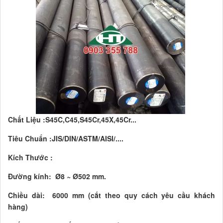
Chất Liệu :S45C,C45,S45Cr,45X,45Cr...
Tiêu Chuẩn :JIS/DIN/ASTM/AISI/....
Kích Thước :
Đường kính: Ø8 ~ Ø502 mm.
Chiều dài: 6000 mm (cắt theo quy cách yêu cầu khách
hàng)