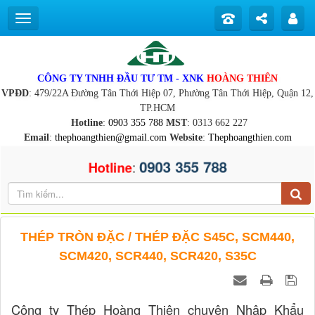
CÔNG TY TNHH ĐẦU TƯ TM - XNK
HOÀNG THIÊN
VPĐD
: 479/22A Đường Tân Thới Hiệp 07, Phường Tân Thới Hiệp, Quận 12,
TP.HCM
Hotline
:
0903 355 788
MST
: 0313 662 227
Email
:
thephoangthien@gmail.com
Website
:
Thephoangthien.com
0903 355 788
:
Hotline
THÉP TRÒN ĐẶC / THÉP ĐẶC S45C, SCM440,
SCM420, SCR440, SCR420, S35C
Công ty Thép Hoàng Thiên chuyên Nhập Khẩu