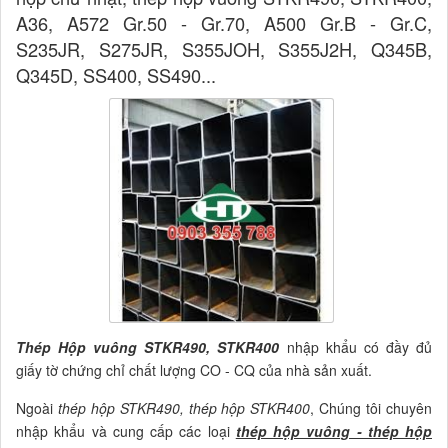
A36, A572 Gr.50 - Gr.70, A500 Gr.B - Gr.C,
S235JR, S275JR, S355JOH, S355J2H, Q345B,
Q345D, SS400, SS490...
Thép Hộp vuông STKR490, STKR400
nhập khẩu có đầy đủ
giấy tờ chứng chỉ chất lượng CO - CQ của nhà sản xuất.
Ngoài
thép hộp STKR490, thép hộp STKR400
, Chúng tôi chuyên
nhập khẩu và cung cấp các loại
thép hộp vuông - thép hộp