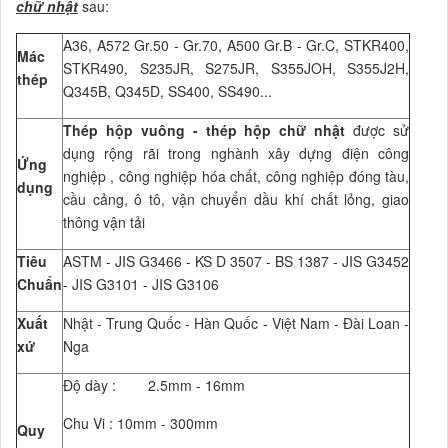
chữ nhật
sau:
A36, A572 Gr.50 - Gr.70, A500 Gr.B - Gr.C, STKR400,
Mác
STKR490, S235JR, S275JR, S355JOH, S355J2H,
thép
Q345B, Q345D, SS400, SS490...
Thép hộp vuông - thép hộp chữ nhật
được sử
dụng rộng rãi trong nghành xây dựng điện công
Ứng
nghiệp , công nghiệp hóa chất, công nghiệp đóng tàu,
dụng
cầu cảng, ô tô, vận chuyển dầu khí chất lỏng, giao
thông vận tải
Tiêu
ASTM - JIS G3466 - KS D 3507 - BS 1387 - JIS G3452
Chuẩn
- JIS G3101 - JIS G3106
Xuất
Nhật - Trung Quốc - Hàn Quốc - Việt Nam - Đài Loan -
xứ
Nga
Độ dày : 2.5mm - 16mm
Chu Vi : 10mm - 300mm
Quy