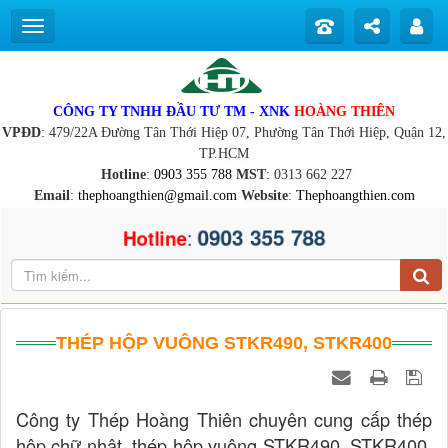
CÔNG TY TNHH ĐẦU TƯ TM - XNK
HOÀNG THIÊN
VPĐD
: 479/22A Đường Tân Thới Hiệp 07, Phường Tân Thới Hiệp, Quận 12,
TP.HCM
Hotline
:
0903 355 788
MST
: 0313 662 227
Email
:
thephoangthien@gmail.com
Website
:
Thephoangthien.com
0903 355 788
:
Hotline
THÉP HỘP VUÔNG STKR490, STKR400
Công ty Thép Hoàng Thiên chuyên cung cấp thép
hộp chữ nhật, thép hộp vuông STKR490, STKR400,