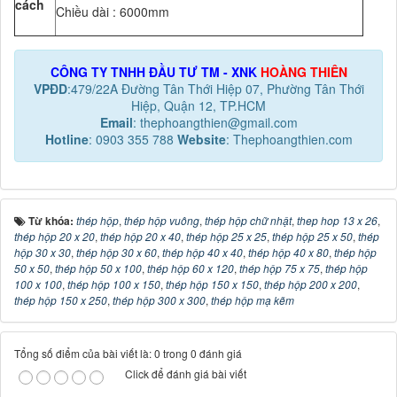
cách
Chiều dài : 6000mm
CÔNG TY TNHH ĐẦU TƯ TM - XNK
HOÀNG THIÊN
VPĐD
:479/22A Đường Tân Thới Hiệp 07, Phường Tân Thới
Hiệp, Quận 12, TP.HCM
Email
: thephoangthien@gmail.com
Hotline
: 0903 355 788
Website
: Thephoangthien.com
Từ khóa:
thép hộp
,
thép hộp vuông
,
thép hộp chữ nhật
,
thep hop 13 x 26
,
thép hộp 20 x 20
,
thép hộp 20 x 40
,
thép hộp 25 x 25
,
thép hộp 25 x 50
,
thép
hộp 30 x 30
,
thép hộp 30 x 60
,
thép hộp 40 x 40
,
thép hộp 40 x 80
,
thép hộp
50 x 50
,
thép hộp 50 x 100
,
thép hộp 60 x 120
,
thép hộp 75 x 75
,
thép hộp
100 x 100
,
thép hộp 100 x 150
,
thép hộp 150 x 150
,
thép hộp 200 x 200
,
thép hộp 150 x 250
,
thép hộp 300 x 300
,
thép hộp mạ kẽm
Tổng số điểm của bài viết là: 0 trong 0 đánh giá
Click để đánh giá bài viết