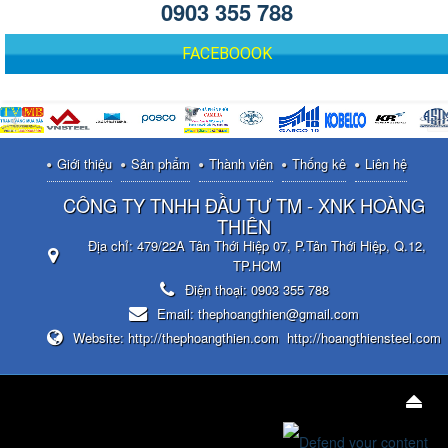
0903 355 788
FACEBOOOK
Giới thiệu
Sản phẩm
Thành viên
Thống kê
Liên hệ
CÔNG TY TNHH ĐẦU TƯ TM - XNK HOÀNG
THIÊN
Địa chỉ:
479/22A Tân Thới Hiệp 07, P.Tân Thới Hiệp, Q.12,
TP.HCM
Điện thoại:
0903 355 788
Email:
thephoangthien@gmail.com
Website:
http://thephoangthien.com
http://hoangthiensteel.com