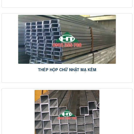
THÉP HỘP CHỮ NHẬT MẠ KẼM