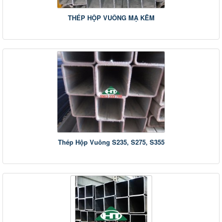
THÉP HỘP VUÔNG MẠ KẼM
Thép Hộp Vuông S235, S275, S355