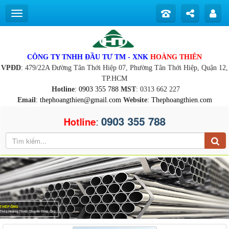
CÔNG TY TNHH ĐẦU TƯ TM - XNK
HOÀNG THIÊN
VPĐD
: 479/22A Đường Tân Thới Hiệp 07, Phường Tân Thới Hiệp, Quận 12,
TP.HCM
Hotline
:
0903 355 788
MST
: 0313 662 227
Email
:
thephoangthien@gmail.com
Website
:
Thephoangthien.com
0903 355 788
:
Hotline
THÉP ỐNG
Thép Hoàng Thiên Chuyên Thép Ống