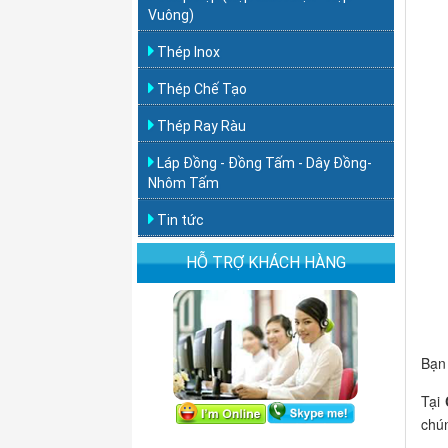
Vuông)
Thép Inox
Thép Chế Tạo
Thép Ray Ràu
Láp Đồng - Đồng Tấm - Dây Đồng-
Nhôm Tấm
Tin tức
HỖ TRỢ KHÁCH HÀNG
Bạn
Tại
chún