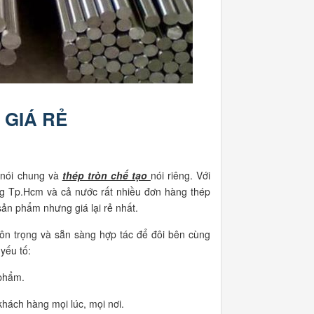
 GIÁ RẺ
p nói chung và
thép tròn chế tạo
nói riêng. Với
ờng Tp.Hcm và cả nước rất nhiều đơn hàng thép
sản phẩm nhưng giá lại rẻ nhất.
 tôn trọng và sẵn sàng hợp tác để đôi bên cùng
yếu tố:
 phẩm.
khách hàng mọi lúc, mọi nơi.