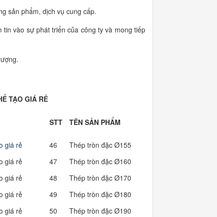
ượng sản phẩm, dịch vụ cung cấp.
m tin vào sự phát triển của công ty và mong tiếp
vượng.
Ế TẠO GIÁ RẺ
KHỐI LƯ
STT
TÊN SẢN PHẨM
(KG/MÉT)
o giá rẻ
46
Thép tròn đặc Ø155
148.12
o giá rẻ
47
Thép tròn đặc Ø160
157.83
o giá rẻ
48
Thép tròn đặc Ø170
178.18
o giá rẻ
49
Thép tròn đặc Ø180
199.76
o giá rẻ
50
Thép tròn đặc Ø190
222.57