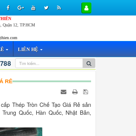
THIÊN
p, Quận 12, TP.HCM
thien.com
KÊ
LIÊN HỆ
 788
Á RẺ
 cấp Thép Tròn Chế Tạo Giá Rẻ sản
ứ Trung Quốc, Hàn Quốc, Nhật Bản,