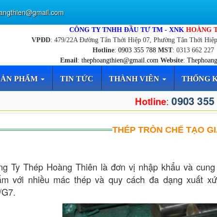
angthien@gmail.com
CÔNG TY TNHH ĐẦU TƯ TM - XNK
HOÀNG 
VPĐD
: 479/22A Đường Tân Thới Hiệp 07, Phường Tân Thới Hiệ
Hotline
:
0903 355 788
MST
: 0313 662 227
Email
:
thephoangthien@gmail.com
Website
:
Thephoang
SẢN PHẨM
TIN TỨC
THÀNH VIÊN
THỐNG 
0903 355
:
Hotline
THÉP TRÒN CHẾ TẠO GI
g Ty Thép Hoàng Thiên là đơn vị nhập khẩu và cung
ẩm với nhiều mác thép và quy cách đa dạng xuất x
/G7.