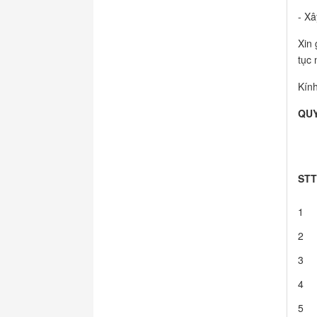
- Xâ
Xin 
tục 
Kính
QUY
STT
1
2
3
4
5