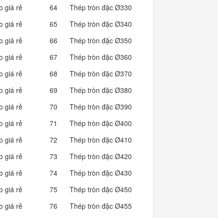
o giá rẻ
64
Thép tròn đặc Ø330
671.41
o giá rẻ
65
Thép tròn đặc Ø340
712.72
o giá rẻ
66
Thép tròn đặc Ø350
755.26
o giá rẻ
67
Thép tròn đặc Ø360
799.03
o giá rẻ
68
Thép tròn đặc Ø370
844.04
o giá rẻ
69
Thép tròn đặc Ø380
890.28
o giá rẻ
70
Thép tròn đặc Ø390
937.76
o giá rẻ
71
Thép tròn đặc Ø400
986.46
o giá rẻ
72
Thép tròn đặc Ø410
1,036.40
o giá rẻ
73
Thép tròn đặc Ø420
1,087.57
o giá rẻ
74
Thép tròn đặc Ø430
1,139.98
o giá rẻ
75
Thép tròn đặc Ø450
1,248.49
o giá rẻ
76
Thép tròn đặc Ø455
1,276.39