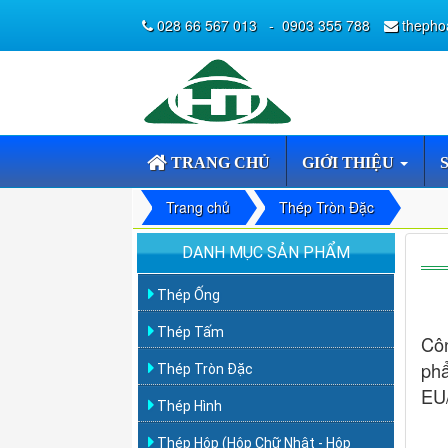
028 66 567 013
-
0903 355 788
thepho
TRANG CHỦ
GIỚI THIỆU
Trang chủ
Thép Tròn Đặc
DANH MỤC SẢN PHẨM
Thép Ống
Thép Tấm
Côn
ph
Thép Tròn Đặc
EU
Thép Hình
Thép Hộp (Hộp Chữ Nhật - Hộp