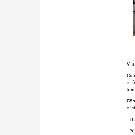
Vì s
Côn
nhiề
tròn
Côn
phát
- Tr
- Gi