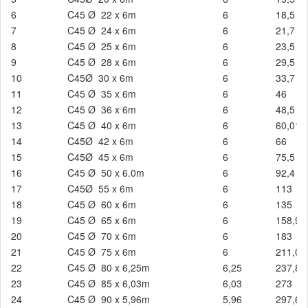
6
C45 Ø 22 x 6m
6
18,5
7
C45 Ø 24 x 6m
6
21,7
8
C45 Ø 25 x 6m
6
23,5
9
C45 Ø 28 x 6m
6
29,5
10
C45Ø 30 x 6m
6
33,7
11
C45 Ø 35 x 6m
6
46
12
C45 Ø 36 x 6m
6
48,5
13
C45 Ø 40 x 6m
6
60,01
14
C45Ø 42 x 6m
6
66
15
C45Ø 45 x 6m
6
75,5
16
C45 Ø 50 x 6.0m
6
92,4
17
C45Ø 55 x 6m
6
113
18
C45 Ø 60 x 6m
6
135
19
C45 Ø 65 x 6m
6
158,9
20
C45 Ø 70 x 6m
6
183
21
C45 Ø 75 x 6m
6
211,01
22
C45 Ø 80 x 6,25m
6,25
237,8
23
C45 Ø 85 x 6,03m
6,03
273
24
C45 Ø 90 x 5,96m
5,96
297,6