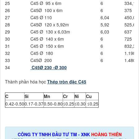
25
C45 Ø 95 x 6m
6
334,1
26
C45Ø 100 x 6m
6
375
27
C45 Ø 110
6,04
450,01
28
C45Ø 120 x 5,92m
5,92
525,6
29
C45 Ø 130 x 6,03m
6,03
637
30
C45 Ø 140 x 6m
6
725
31
C45 Ø 150 x 6m
6
832,32
32
C45 Ø 180
6
1.198,
33
C45Ø 200
6
1.480,
34
C45Ø 230 -Ø 300
Thành phần hóa học
Thép tròn đặc C45
C
Si
Mn
Cr
Ni
Cu
0.42-0.50
0.17-0.37
0.50-0.80
≤0.25
≤0.30
≤0.25
CÔNG TY TNHH ĐẦU TƯ TM - XNK
HOÀNG THIÊN