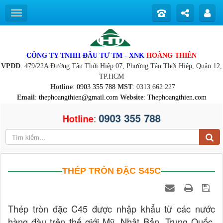
CÔNG TY TNHH ĐẦU TƯ TM - XNK
HOÀNG THIÊN
VPĐD
: 479/22A Đường Tân Thới Hiệp 07, Phường Tân Thới Hiệp, Quận 12,
TP.HCM
Hotline
:
0903 355 788
MST
: 0313 662 227
Email
:
thephoangthien@gmail.com
Website
:
Thephoangthien.com
0903 355 788
:
Hotline
THÉP TRÒN ĐẶC S45C
Thép tròn đặc C45 được nhập khẩu từ các nước
hàng đàu trên thế giới Mỹ, Nhật Bản, Trung Quốc,