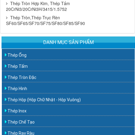
Thép Tròn Hợp Kim, Thép Tấm
20CrNi3/20CrNi3H/3415/1.5752
Thép Tròn,Thép Trục Rèn
SF60/SF65/SF70/SF75/SF80/SF85/SF90
DANH MỤC SẢN PHẨM
Thép Ống
Thép Tấm
Thép Tròn Đặc
Thép Hình
Thép Hộp (Hộp Chữ Nhật - Hộp Vuông)
Thép Inox
Thép Chế Tạo
Thép Ray Ràu