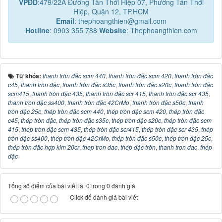
VPĐD
:479/22A Đường Tân Thới Hiệp 07, Phường Tân Thới
Hiệp, Quận 12, TP.HCM
Email
: thephoangthien@gmail.com
Hotline
: 0903 355 788
Website
: Thephoangthien.com
Từ khóa:
thanh tròn đặc scm 440
,
thanh tròn đặc scm 420
,
thanh tròn đặc
c45
,
thanh tròn đặc
,
thanh tròn đặc s35c
,
thanh tròn đặc s20c
,
thanh tròn đặc
scm415
,
thanh tròn đặc 435
,
thanh tròn đặc scr 415
,
thanh tròn đặc scr 435
,
thanh tròn đặc ss400
,
thanh tròn đặc 42CrMo
,
thanh tròn đặc s50c
,
thanh
tròn đặc 25c
,
thép tròn đặc scm 440
,
thép tròn đặc scm 420
,
thép tròn đặc
c45
,
thép tròn đặc
,
thép tròn đặc s35c
,
thép tròn đặc s20c
,
thép tròn đặc scm
415
,
thép tròn đặc scm 435
,
thép tròn đặc scr415
,
thép tròn đặc scr 435
,
thép
tròn đặc ss400
,
thép tròn đặc 42CrMo
,
thép tròn đặc s50c
,
thép tròn đặc 25c
,
thép tròn đặc hợp kim 20cr
,
thep tron dac
,
thép đặc tròn
,
thanh tron dac
,
thép
đặc
Tổng số điểm của bài viết là: 0 trong 0 đánh giá
Click để đánh giá bài viết