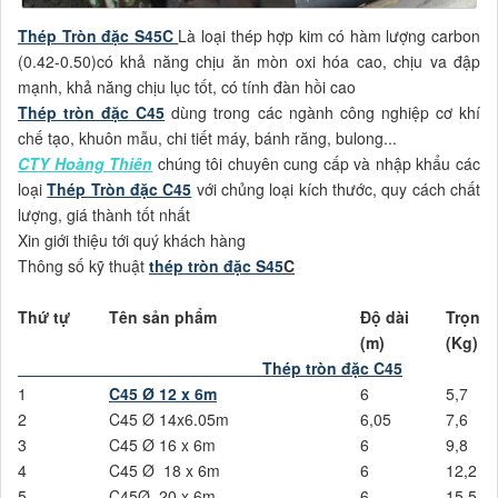
Thép Tròn đặc S45C
Là loại thép hợp kim có hàm lượng carbon
(0.42-0.50)có khả năng chịu ăn mòn oxi hóa cao, chịu va đập
mạnh, khả năng chịu lục tốt, có tính đàn hồi cao
Thép tròn đặc C45
dùng trong các ngành công nghiệp cơ khí
chế tạo, khuôn mẫu, chi tiết máy, bánh răng, bulong...
CTY Hoàng Thiên
chúng tôi chuyên cung cấp và nhập khẩu các
loại
Thép Tròn đặc C45
với chủng loại kích thước, quy cách chất
lượng, giá thành tốt nhất
Xin giới thiệu tới quý khách hàng
Thông số kỹ thuật
thép tròn đặc S45
C
Thứ tự
Tên sản phẩm
Độ dài
Trọng 
(m)
(Kg)
Thép tròn đặc
C45
1
C45
Ø 12 x 6m
6
5,7
2
C45 Ø 14x6.05m
6,05
7,6
3
C45 Ø 16 x 6m
6
9,8
4
C45 Ø 18 x 6m
6
12,2
5
C45Ø 20 x 6m
6
15,5